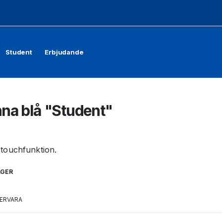
Student
Erbjudande
na blå "Student"
touchfunktion.
AGER
ERVARA