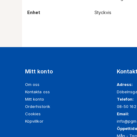
Enhet
Styckvis
Mitt konto
Kontak
Om oss
Adress:
Kontakta oss
Döbelnsga
Mitt konto
Telefon:
Orderhistorik
08-50 162
Cookies
Email:
Köpvillkor
info@pgm
Öppettide
Mån - Tors