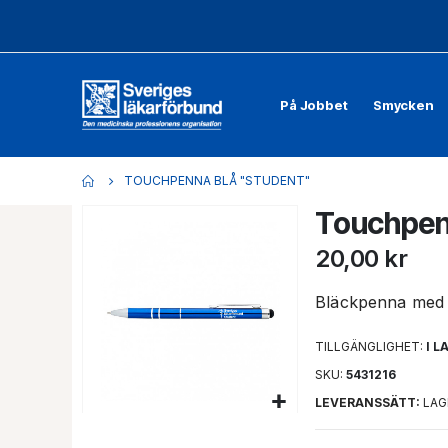
På Jobbet
Smycken
TOUCHPENNA BLÅ "STUDENT"
Touchpen
Hoppa
till
20,00 kr
slutet
av
Bläckpenna med 
bildgalleriet
TILLGÄNGLIGHET:
I L
SKU
5431216
LEVERANSSÄTT:
LAG
Hoppa
till