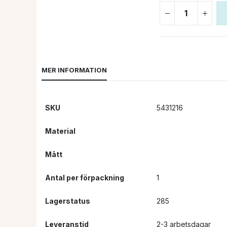
början
av
bildgalleriet
MER INFORMATION
SKU
5431216
Material
Mått
Antal per förpackning
1
Lagerstatus
285
Leveranstid
2-3 arbetsdagar