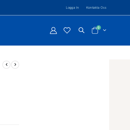
Logga In
Kontakta Oss
artiklar
0
Cart