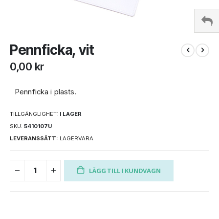
Hoppa
Pennficka, vit
till
början
0,00 kr
av
bildgalleriet
Pennficka i plasts.
TILLGÄNGLIGHET:
I LAGER
SKU
5410107U
LEVERANSSÄTT:
LAGERVARA
LÄGG TILL I KUNDVAGN