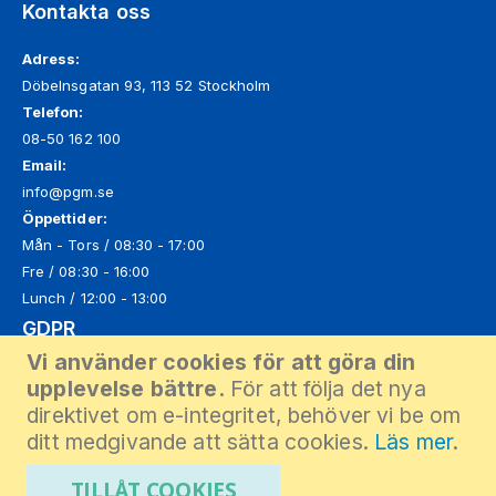
Kontakta oss
Adress:
Döbelnsgatan 93, 113 52 Stockholm
Telefon:
08-50 162 100
Email:
info@pgm.se
Öppettider:
Mån - Tors / 08:30 - 17:00
Fre / 08:30 - 16:00
Lunch / 12:00 - 13:00
GDPR
Vi använder cookies för att göra din
Läs mer om hur vi hanterar dina personuppgifter enligt GDPR.
upplevelse bättre.
För att följa det nya
Klicka här
direktivet om e-integritet, behöver vi be om
ditt medgivande att sätta cookies.
Läs mer
.
© 2025 PGM AB
TILLÅT COOKIES