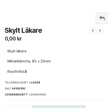
Hoppa
Skylt Läkare
till
början
0,00 kr
av
bildgalleriet
Skylt läkare.
Militärklämma, 85 x 25mm
Rostfrittstål
TILLGÄNGLIGHET:
I LAGER
SKU
5410510U
LEVERANSSÄTT:
LAGERVARA